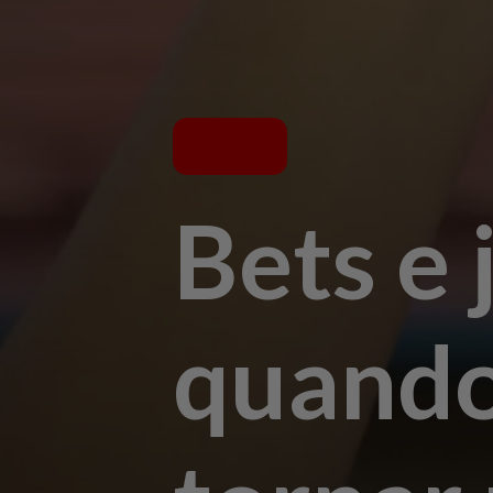
Bets e 
quando