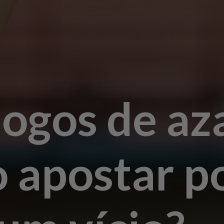
jogos de az
 apostar p