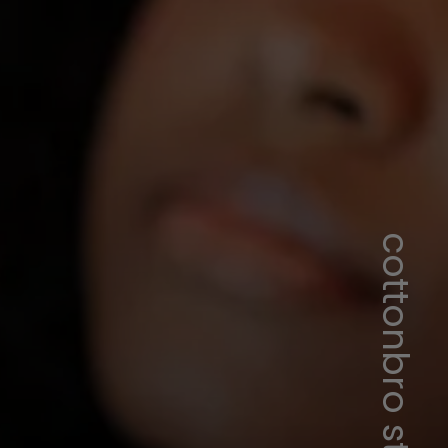
cottonbro studio/Pexels