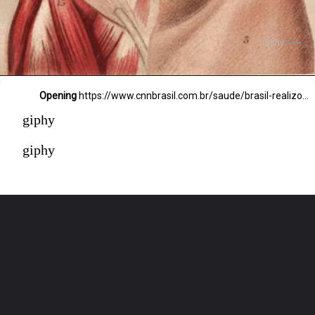
Giphy
Opening
https://www.cnnbrasil.com.br/saude/brasil-realizou-mais-de-12-mil-transplantes-pelo-sus-em-2021-diz-saude/
giphy
giphy