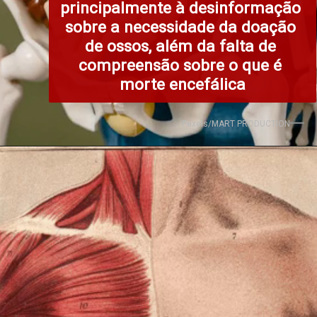
principalmente à desinformação 
sobre a necessidade da doação 
de ossos, além da falta de 
compreensão sobre o que é 
morte encefálica
Pexels/MART PRODUCTION