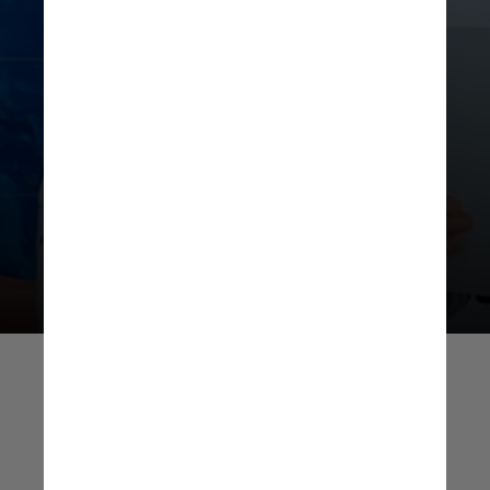
A ministra da Saúde, Nísia
Trindade, destacou que a filariose
linfática reflete e agrava as
desigualdades sociais,
reforçando