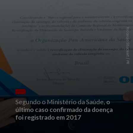
R
i
c
a
r
d
o
S
t
u
c
k
e
r
t
/
P
R
Segundo o Ministério da Saúde,
o
último caso confirmado da doença
foi registrado em 2017