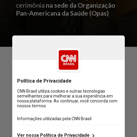
cerimônia
na sede da
Organização
Pan-Americana da Saúde (Opas)