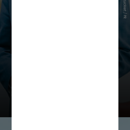
Ricardo Stuckert / PR
Em seu discurso, Jarbas Barbosa
disse que
eliminar doenças
passíveis de erradicação deve ser
estratégia prioritária