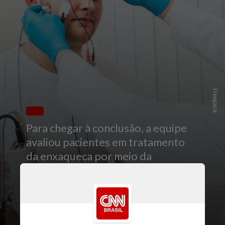
Freepick
Para chegar à conclusão, a equipe
avaliou pacientes em tratamento
da enxaqueca por meio da
eletromiografia de superfície
(EMG), um exame que analisa a
atividade elétrica (com eletrodos)
dos músculos, incluindo mandíbula