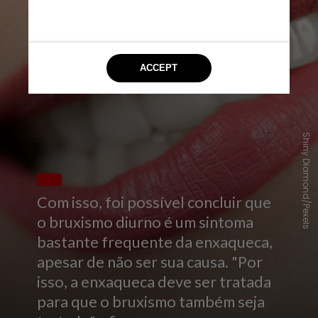
Shiny Diamond/Pexels
Com isso, foi possível concluir que
o bruxismo diurno é um sintoma
bastante frequente da enxaqueca,
apesar de não ser sua causa. "Por
isso, a enxaqueca deve ser tratada
para que o bruxismo também seja