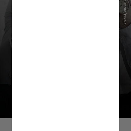
Andrea Piacquadio/Pexels
Segundo a pesquisadora, o estudo
mostrou que os pacientes com
enxaqueca crônica possuem
sintomas de bruxismo diariamente,
assim como a dor de cabeça diária