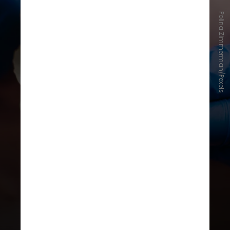
Polina Zimmerman/Pexels
"O bruxismo é um sintoma da
enxaqueca relacionado à
hiperativação dos nervos
trigêmeos, no caso o nervo que
passa na região da musculatura da
face, fazendo com que o paciente
tenha apertamento e ranger de
dentes, tanto diurno quanto
noturno", explica a neurologista
Thais Villa