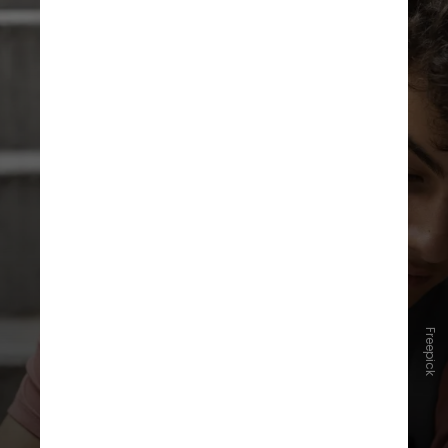
Freepick
Os internalizantes são reações que