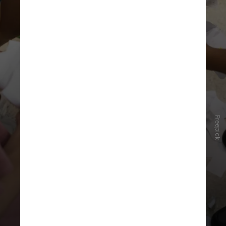
Freepick
Foram observadas algumas
diferenças entre os grupos de
adolescentes nos dois países.
Enquanto os jovens do Reino Unido
apresentaram maiores impactos na
saúde mental associados ao