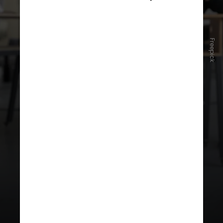
Freepick
Bullying é o termo em inglês que se
popularizou para indicar
intimidação sistemática, com
violência física ou psicológica,
envolvendo atos de humilhação ou
discriminação por meio de insultos,
ameaças ou comentários/apelidos
pejorativos