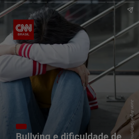
Juan Algar/GettyImages
Bullying e dificuldade de