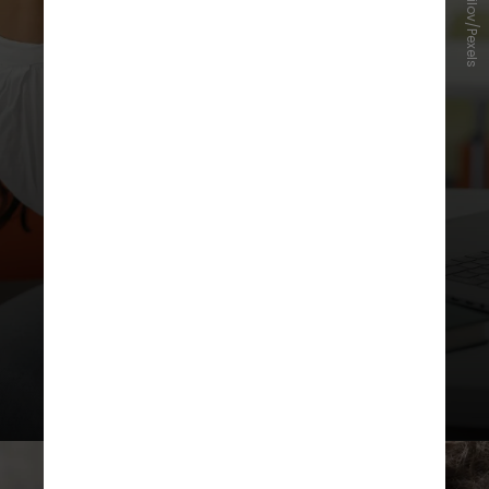
Mikhail Nilov/Pexels
Acompanhados por três anos,
11.756 jovens foram avaliados
(2.010 do Brasil e 9.746 do Reino
Unido) para verificar associações
entre potenciais fatores geradores
e sintomas internalizantes
(emocionais) e externalizantes
(comportamentais) de adoecimento
mental