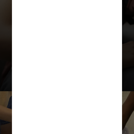
se expressam em relação ao
próprio indivíduo, como ansiedade
e depressão. Os externalizantes
manifestam-se em direção a outras
pessoas, como agredir, mentir ou
roubar