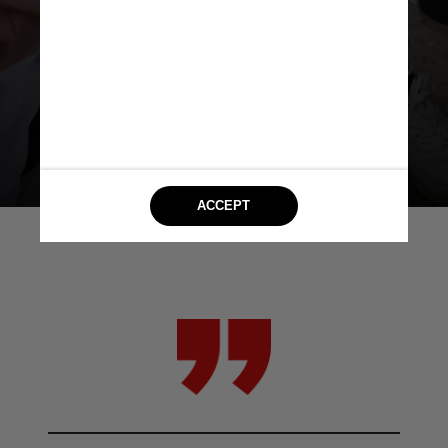
bullying, no Brasil o tamanho da
família pareceu ser um fator de
risco para problemas
internalizantes