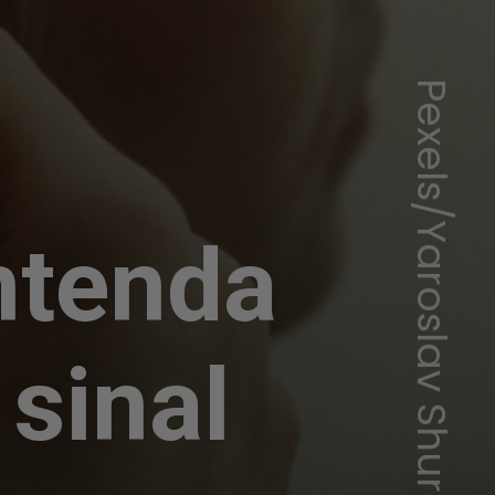
Pexels/Yaroslav Shuraev
ntenda
sinal