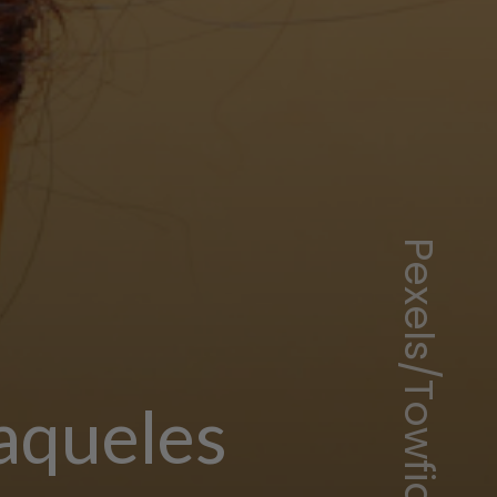
Pexels/Towfiqu barbhuiya
aqueles