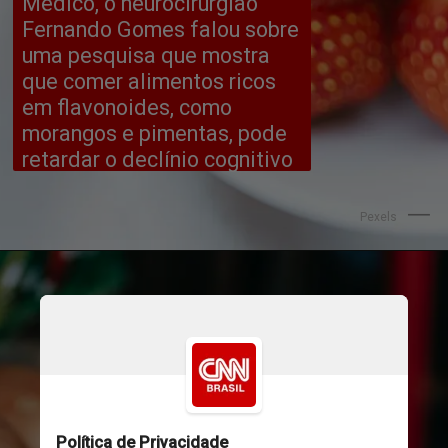
Médico, o neurocirurgião 
Fernando Gomes falou sobre 
uma pesquisa que mostra 
que comer alimentos ricos 
em flavonoides, como 
morangos e pimentas, pode 
retardar o declínio cognitivo
Pexels