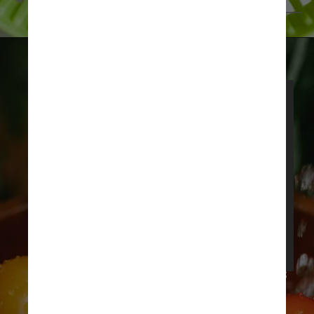
Pexels
"São alimentos que, nesse 
estudo de longa duração, se 
observou impactos na 
redução do declínio 
cognitivo. Não é só isso que 
vai fazer a pessoa a se 
proteger do envelhecimento e 
do surgimento da demência, 
mas a dieta também 
colabora", acrescentou 
Fernando Gomes