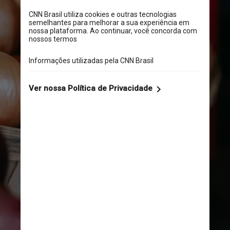
O médico explicou que 
flavonoides são 
compostos bioativos, ou 
seja, têm interferência no 
funcionamento biológico 
do corpo, e funcionam 