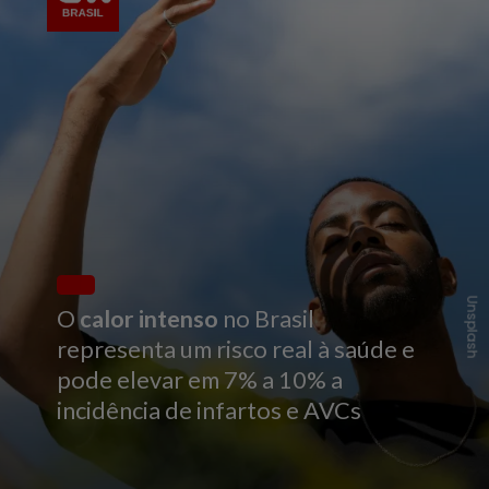
Unsplash
O
calor intenso
no Brasil
representa um risco real à saúde e
pode elevar em 7% a 10% a
incidência de infartos e AVCs