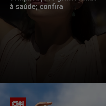
à saúde; confira