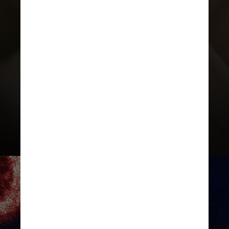
A PrEP é disponibilizada
gratuitamente pelo SUS e se
tornou uma opção amplamente
recomendada para prevenção