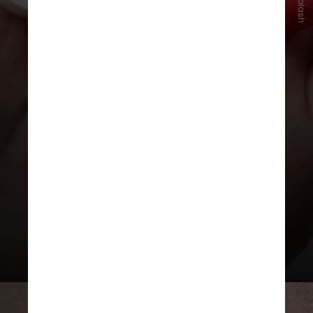
Unsplash
O aumento do uso da profilaxia
pré-exposição (PrEP), que teve um
aumento de 865% nos cadastros
entre 2018 e 2023, é um fator
crucial para essa diminuição