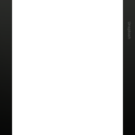
Unsplash
O centro da cidade destacou-se
com uma redução de 75% nesse
período