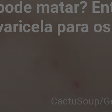
pode matar? Ent
varicela para os
CactuSoup/Ge