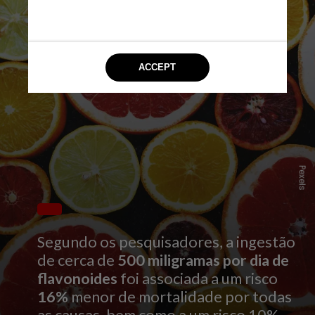
Pexels
Segundo os pesquisadores, a ingestão
de cerca de
500 miligramas por dia de
flavonoides
foi associada a um risco
16%
menor de mortalidade por todas