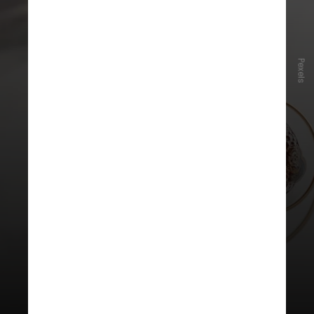
Pexels
O trabalho mostrou que aumentar a
diversidade de flavonoides,
composto presente nesses
alimentos, pode ajudar a prevenir o
desenvolvimento de problemas de
saúde como
diabetes tipo 2,
doenças cardiovasculares, câncer e
doenças neurológicas