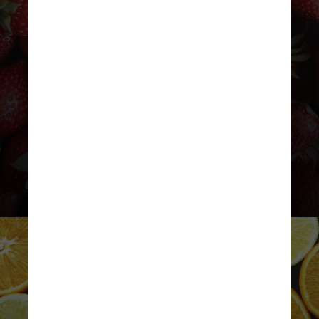
em alimentos vegetais como
chá,
mirtilos, morangos, laranjas,
maçãs, uvas e até mesmo vinho
tinto e chocolate amargo