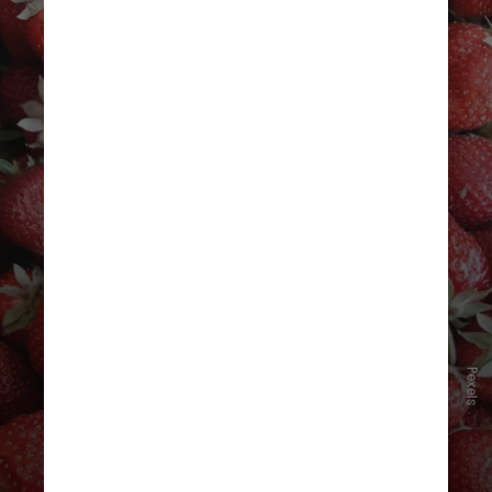
Pexels
Os flavonoides são encontrados