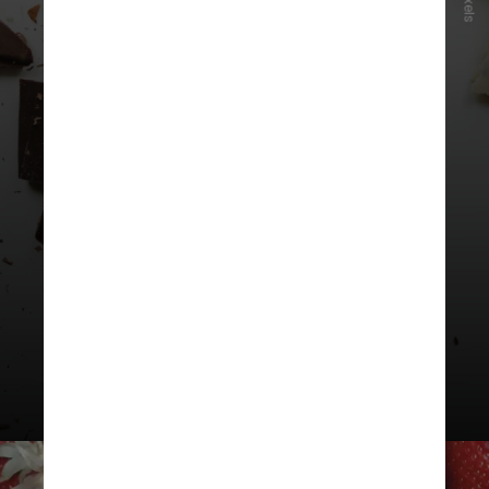
Pexels
O estudo acompanhou mais de
120 mil
participantes com
idades
entre 40 e 70 anos por mais de
uma década