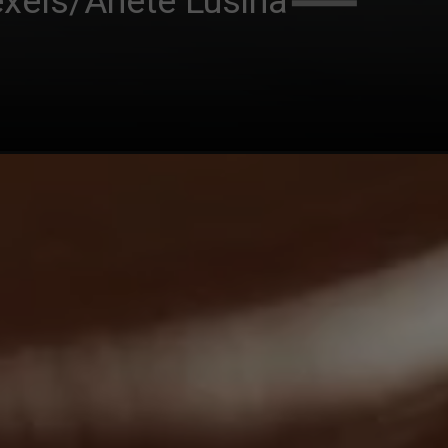
xels/Anete Lusina