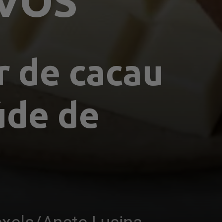
IVOS
 de cacau 
úde de 