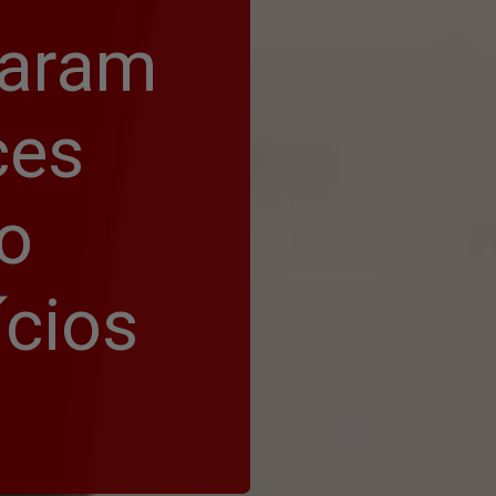
aram 
es 
o 
cios 