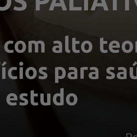
S PALIAT
com alto teor
ícios para sa
z estudo