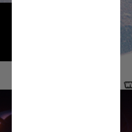
A doença começa quando o 
sistema imunológico de uma 
pessoa ataca as fibras nervosas 
de todo o corpo, chamadas de 
mielina, e que auxiliam na 
comunicação dos nervos
Giphy