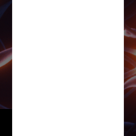
Quando a mielina é destruída, 
ela expõe os nervos, retardando 
a comunicação entre essas 