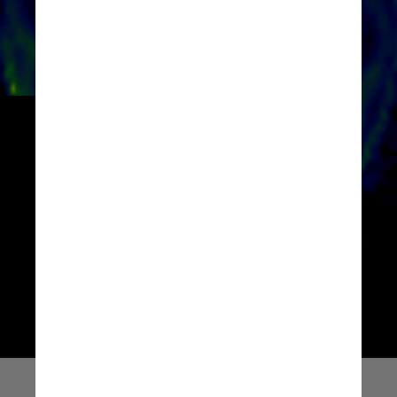
Não há cura para a doença, que 
afeta a qualidade de vida, mas 
muitas pessoas são capazes de 
controlar seus sintomas e se 
adaptar a novos estilos de vida 
após o diagnóstico
Giphy