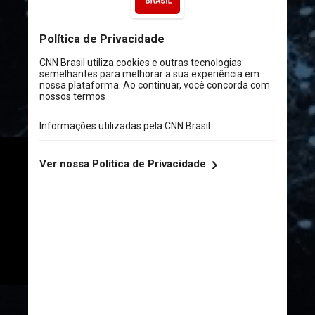
A esclerose múltipla afeta o 
sistema nervoso central e é 
considerada uma doença 
autoimune, na qual o sistema 
imunológico ataca suas próprias 
células saudáveis
Giphy