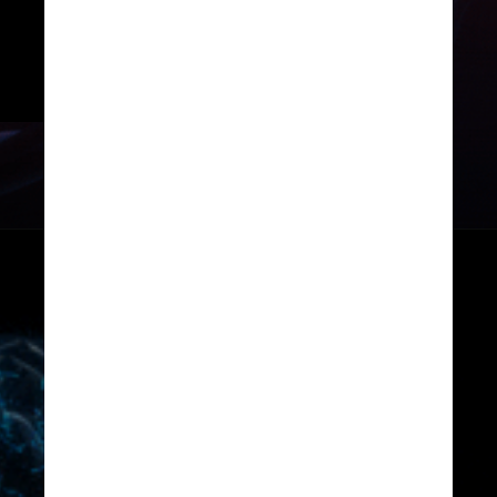
células. Os sinais e sintomas 
estão relacionados ao quanto 
elas foram prejudicadas
Giphy