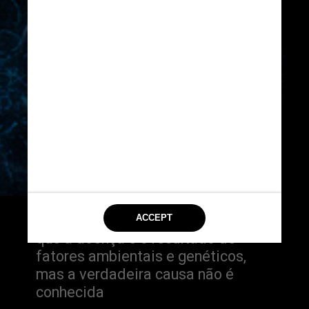
Os pesquisadores acreditam 
que a doença é o resultado de 
fatores ambientais e genéticos, 
mas a verdadeira causa não é 
conhecida