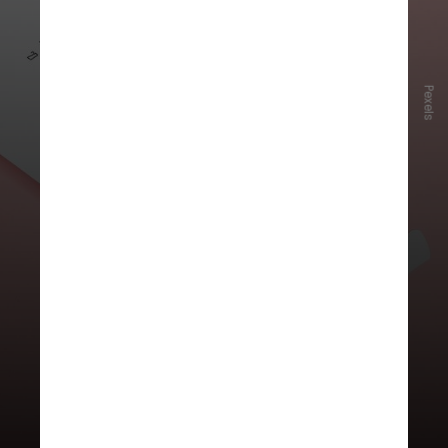
Para avaliar o desempenho
cognitivo ao longo do ciclo
Pexels
menstrual, pesquisadores da
Austrália, de Singapura e dos EUA
realizaram uma revisão da
literatura científica, reunindo
dados de
102 estudos
, que
envolveram quase
4 mil mulheres
submetidas a testes cognitivos em
distintos momentos do ciclo