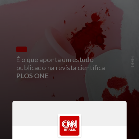
É o que aponta um estudo
Pexels
publicado na revista científica
PLOS ONE