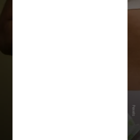
"Infelizmente, ainda há um estigma
Pexels
de que as oscilações hormonais
impactam as capacidades da
mulher", diz a ginecologista e
obstetra Ana Paula Beck, do