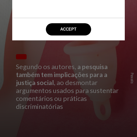
Segundo os autores,
a pesquisa
também tem implicações para a
Pexels
justiça social
, ao desmontar
argumentos usados para sustentar
comentários ou práticas
discriminatórias