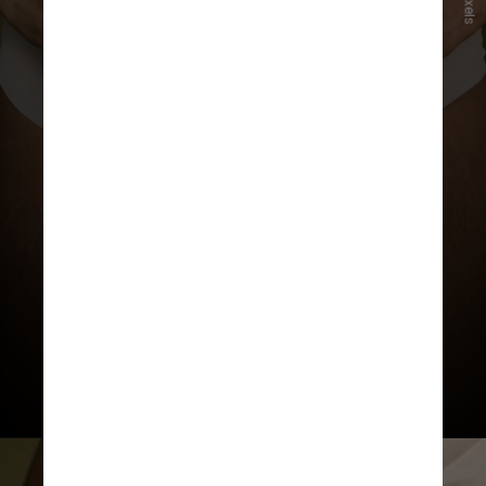
Pexels
em
debates sobre desempenho
profissional, produtividade e
equidade de gênero