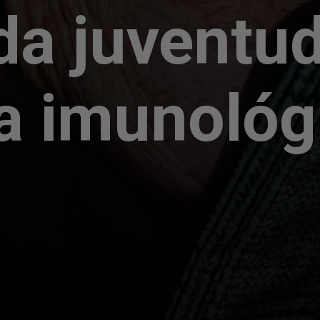
da juventu
a imunológ