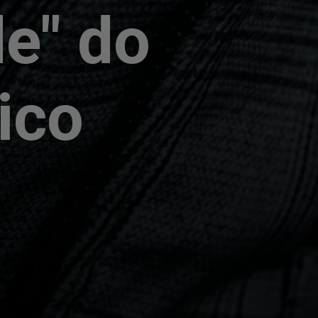
de" do
ico