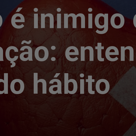
o é inimigo
ação: ente
do hábito