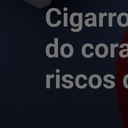
Cigarr
do cor
riscos 