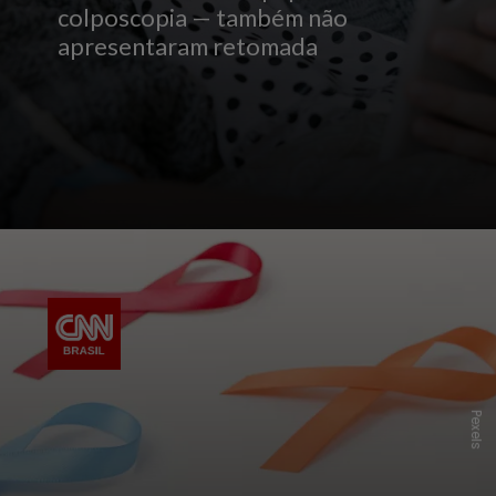
colposcopia — também não
apresentaram retomada
P
e
x
e
l
s