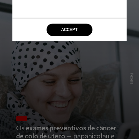
P
e
x
e
l
s
Os
exames preventivos de câncer
de colo de útero
— papanicolau e