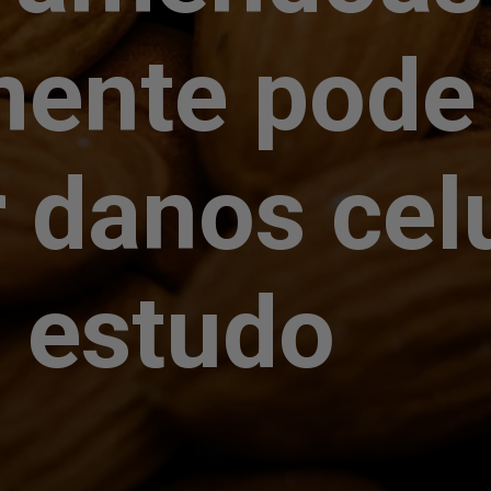
mente pode
r danos cel
 estudo