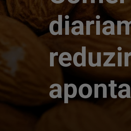
diaria
reduzi
aponta