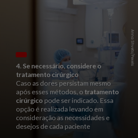
Anna Shvets/Pexels
4. Se necessário, considere o
tratamento cirúrgico
Caso as dores persistam mesmo
após esses métodos, o
tratamento
cirúrgico
pode ser indicado. Essa
opção é realizada levando em
consideração as necessidades e
desejos de cada paciente