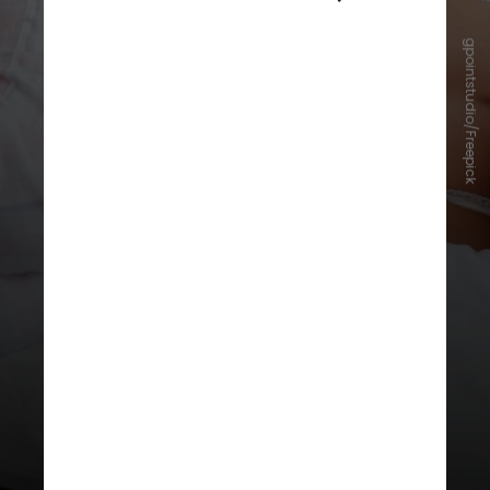
gpointstudio/Freepick
A seguir, veja as principais dicas
para aliviar os sintomas da
endometriose, segundo
especialistas