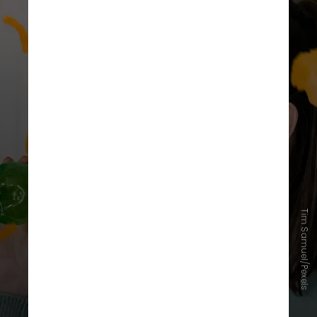
Tim Samuel/Pexels
2. Mudanças no estilo de vida
Além do tratamento clínico,