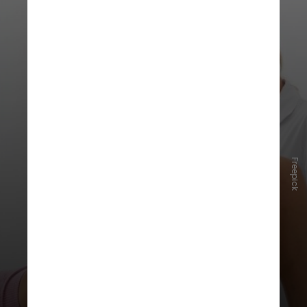
Freepick
3. Fisioterapia pélvica
A
fisioterapia pélvica
também é uma
estratégia importante para reduzir
os sintomas da endometriose