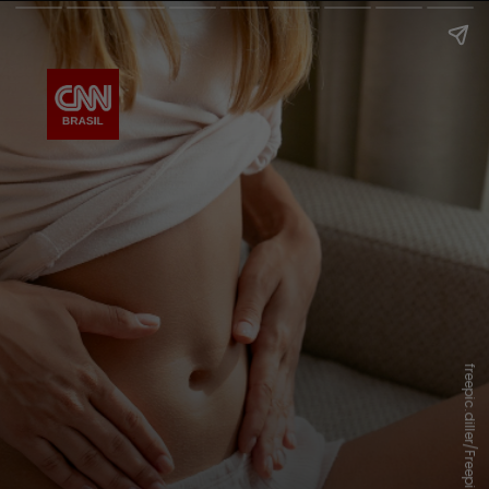
freepic.diller/Freepick