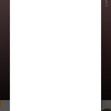
Freepick
1. Uso de analgésicos e
anticoncepcional
Uso de analgésicos
para reduzir as
cólicas menstruais. Além disso, o
uso de
pílula anticoncepcional ou
de DIU
hormonal é útil para
interromper a menstruação e
controlar a doença