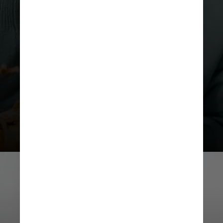
mudanças no estilo de vida — como
a adoção de uma alimentação
saudável e livre de
ultraprocessados e com menor teor
de açúcar — podem ajudar as
pacientes com endometriose