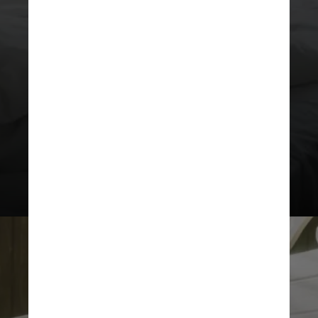
travesseiro um pouco mais baixo,
razoavelmente plano, para fazer o
alinhamento correto", explica
Luciano Miller, ortopedista e
cirurgião da coluna do Hospital
Israelita Albert Einstein