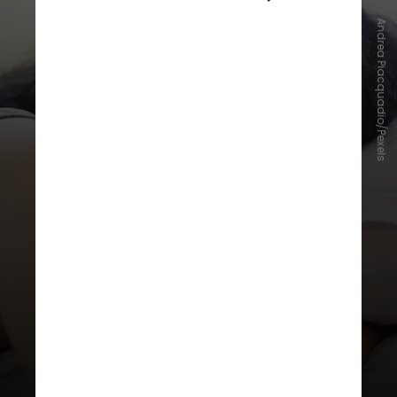
Andrea Piacquadio/Pexels
Diante de tantas opções, como
saber qual a melhor? A primeira
orientação é
escolher o modelo do
travesseiro de acordo com a
posição que mais gosta de dormir