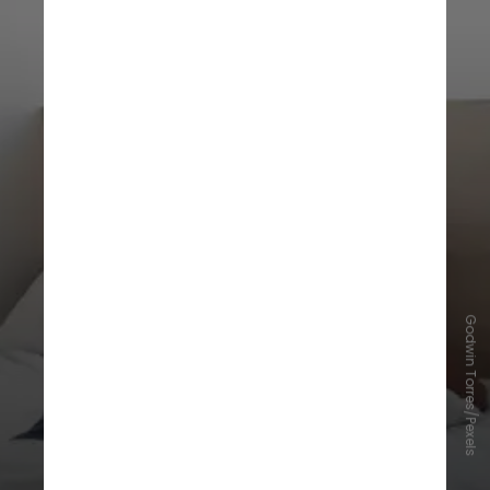
Godwin Torres/Pexels
"Se a pessoa dorme de barriga para
cima ou de bruços, precisará de um