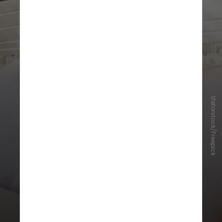
lifeforstock/Freepick
É importante escolher o modelo em
uma loja física para poder
experimentá-lo e definir qual a
pessoa se adapta melhor