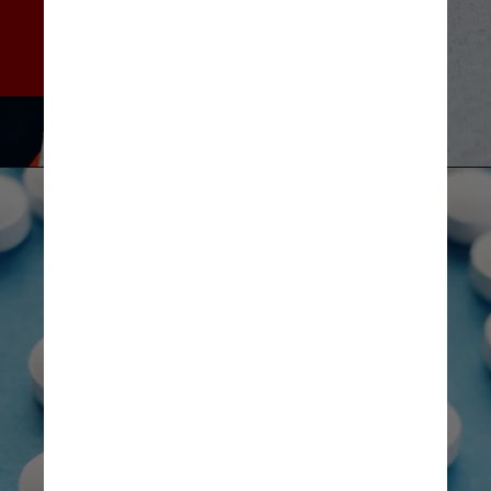
podem destruir os tecidos 
que protegem os dentes e os 
ossos que os sustentam