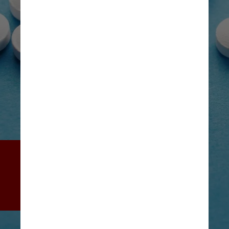
O produto está com pedido 
de patente em andamento 
pela Agência USP de 
Inovação (Auspin)
Hal Gatewood/Unsplash