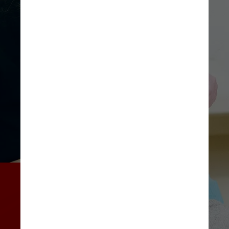
A nova tecnologia auxiliará no 
tratamento convencional de 
doenças bucais, como 
gengivite e periodontite, que 