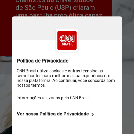
de São Paulo (USP) criaram 
uma pastilha probiótica capaz 
de alterar microrganismos 
presentes na região bucal e 
aumentar a resistência das 
mucosas orais
Anna Shvets/Pexels