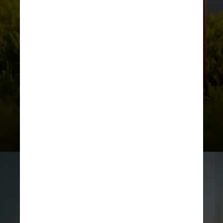
Mas não é preciso jogar a
garrafinha fora: alguns cuidados
simples e rápidos podem
garantir que ela continue sendo
sua parceira na hidratação