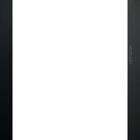
UNSPLASH
Lave a garrafa todos os dias
com água e detergente
neutro
, além de uma esponja
ou escova de cerdas que