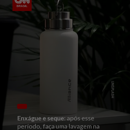
UNSPLASH
Enxágue e seque
: após esse
período, faça uma lavagem na