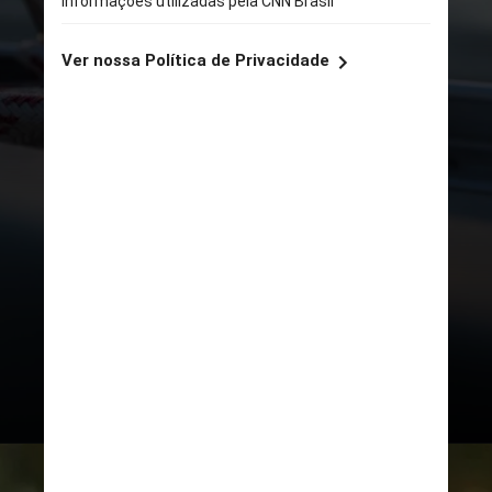
UNSPLASH
“Podemos ter uma série de
doenças relacionadas a essas a
ingestão de microrganismos,
sendo as mais frequentes as
doenças intestinais, como
diarreia, vômito e infecções”,
explica a professora de
microbiologia, Viviane Alves