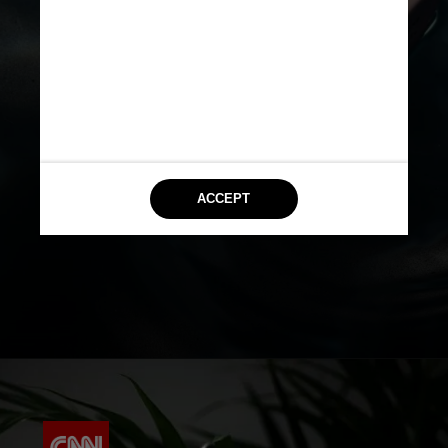
Uma vez por semana,
faça uma
limpeza profunda
com uma
solução específica: junte uma
colher de sopa de
água sanitária
para cada litro de água e mergulhe
a garrafa na solução por 30
minutos