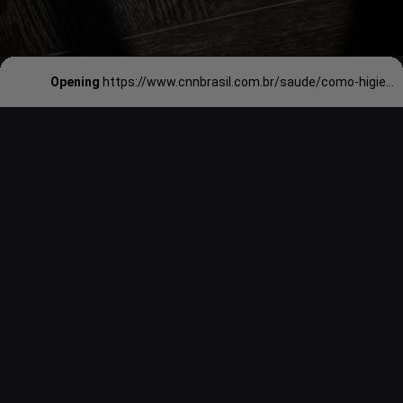
Opening
https://www.cnnbrasil.com.br/saude/como-higienizar-corretamente-a-garrafa-de-agua-especialistas-orientam/