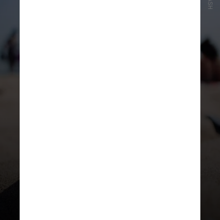
Enxágue bem
! Remova todo o
sabão para evitar gosto residual e
possíveis reações alérgicas.
Depois,
seque-a completamente
:
após a lavagem é importante
deixar a garrafa aberta em um
local arejado para secar e, assim,
evitar a proliferação de
microrganismos