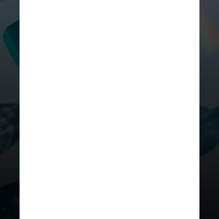
UNSPLASH
“As
garrafinhas que possuem
canudos
requerem ainda mais
cuidado porque nesses canudos
ficam resquício de saliva e os
microrganismos podem crescer
ali”, acrescenta Viviane