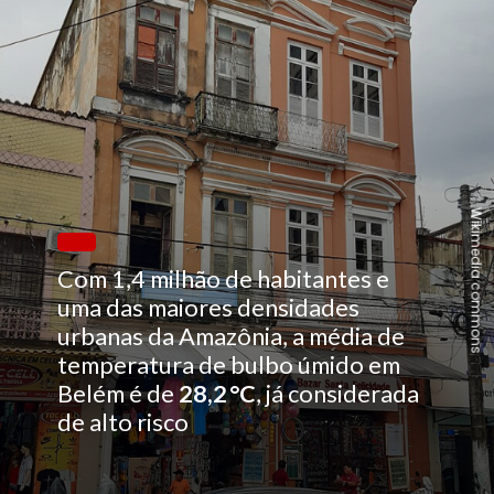
Wikimedia commons
Com 1,4 milhão de habitantes e
uma das maiores densidades
urbanas da Amazônia, a média de
temperatura de bulbo úmido em
Belém é de
28,2 °C
, já considerada
de alto risco