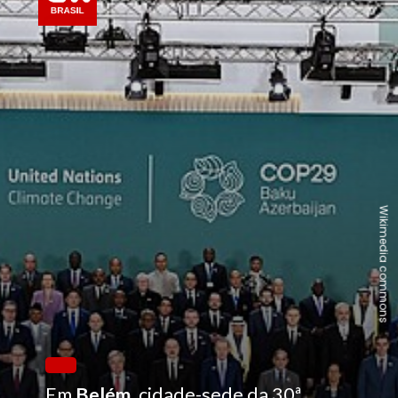
Wikimedia commons
Em
Belém
, cidade-sede da 30ª