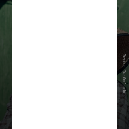
Вячеслав Ткачёв/Pexels
Evitar exposição solar prolongada
também é uma medida
recomendada. Os horários de maior
intensidade da radiação,
geralmente entre 10h e 16h,
exigem mais atenção. O uso de
acessórios como chapéus, óculos
de sol e roupas com proteção UV
pode ajudar