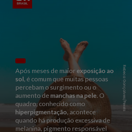
Rebeca Gonçalves/Pexels
Após meses de maior
exposição ao
sol
, é comum que muitas pessoas
percebam o surgimento ou o
aumento de
manchas na pele
. O
quadro, conhecido como
hiperpigmentação
, acontece
quando há produção excessiva de
melanina, pigmento responsável