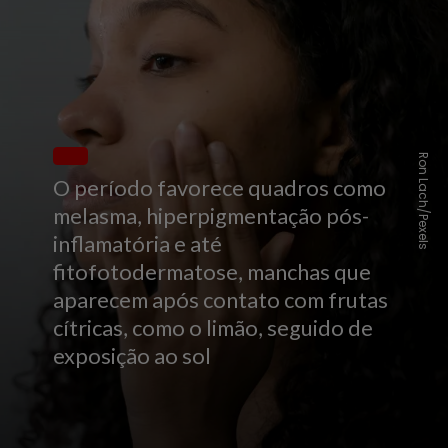
Ron Lach/Pexels
O período favorece quadros como
melasma, hiperpigmentação pós-
inflamatória e até
fitofotodermatose, manchas que
aparecem após contato com frutas
cítricas, como o limão, seguido de
exposição ao sol