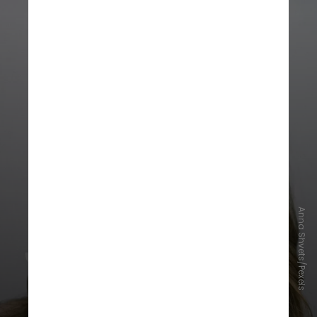
Anna Shvets/Pexels
Dermatologistas orientam utilizar
protetores com fator de proteção
solar (FPS) 30 ou superior e
reaplicar o produto ao longo do
dia, principalmente em áreas mais