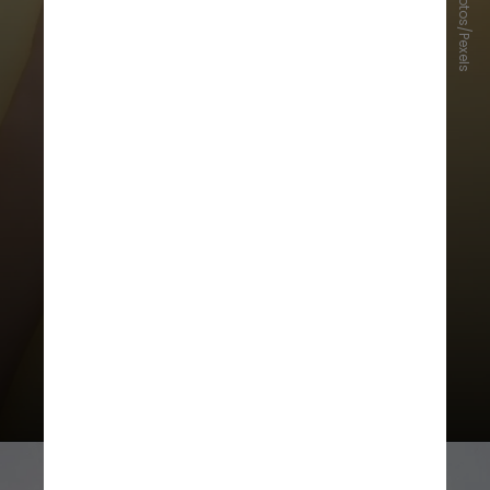
Moose Photos/Pexels
solar. Mesmo fora da temporada
de praia e piscina, a radiação
ultravioleta segue presente e pode
estimular ainda mais a produção de
melanina