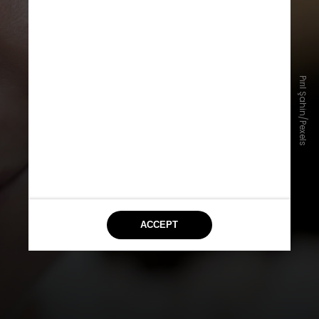
Além da proteção solar, manter a
pele hidratada também é
Pırıl Şahin/Pexels
importante no processo de
recuperação após o verão.
Produtos com ativos como vitamina
C, niacinamida e ácido hialurônico
são indicados para ajudar na
luminosidade da pele, hidratação e
na uniformização do tom