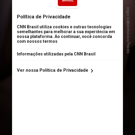
olga Volkovitskaia/Pexels
Por isso, manter cuidados diários é
fundamental para evitar o
escurecimento irregular e
preservar a saúde cutânea ao longo
do ano