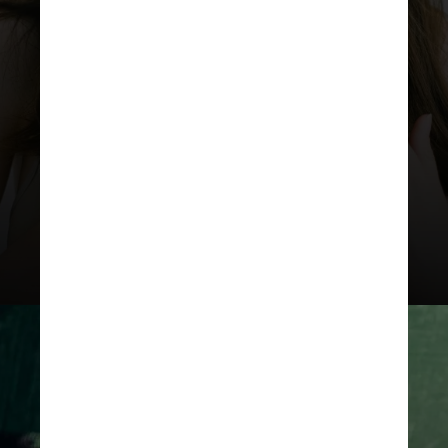
expostas, como rosto, pescoço e
mãos