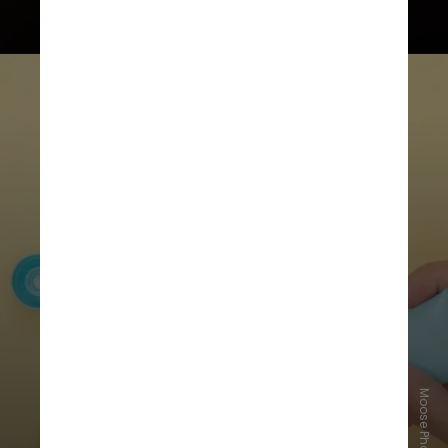
A principal recomendação segue
sendo o uso contínuo de protetor