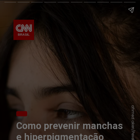
ahmed akeri/Pexels
Como prevenir manchas
e hiperpigmentação