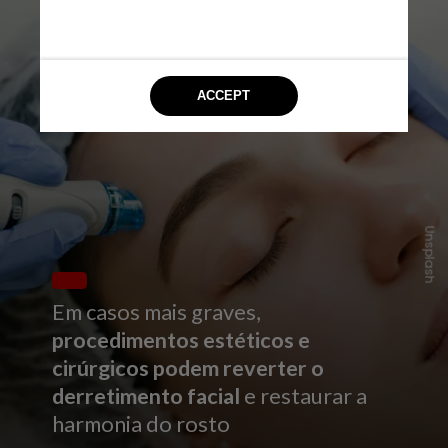
Unsplash
Em casos mais graves,
procedimentos estéticos e
cirúrgicos podem reverter o
derretimento facial
e restaurar a
harmonia do rosto