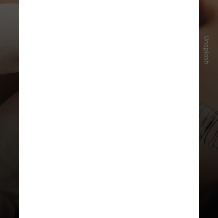
Unsplash
O efeito é mais comum
em pessoas
acima dos 40 anos
, quando há
menos produção natural de
colágeno