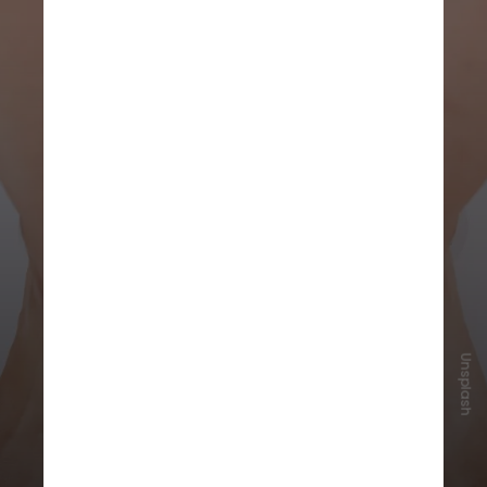
Unsplash
Para prevenir o problema, médicos
recomendam
emagrecer de forma
gradual, manter boa hidratação e