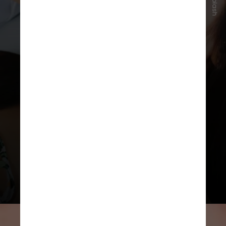
Unsplash
Tratamentos com bioestimuladores
e preenchedores
ajudam a
recuperar firmeza e volume