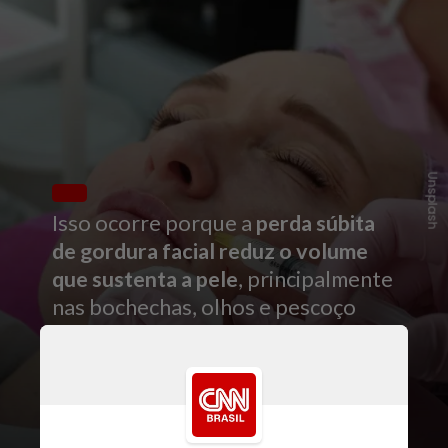
Unsplash
Isso ocorre porque a
perda súbita
de gordura facial reduz o volume
que sustenta a pele
, principalmente
nas bochechas, olhos e pescoço