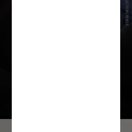
SHVETS PRODUCTION/PEXELS
Pratique uma boa higiene do sono
Bons hábitos incluem eliminar luzes
de telas e barulhos, tomar um
banho quente ou até fazer yoga
para relaxar, manter o quarto frio e
sem dispositivos eletrônicos