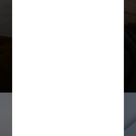
Faça do quarto um lugar sagrado
A cama deve ser usada para
descansar e ter sexo