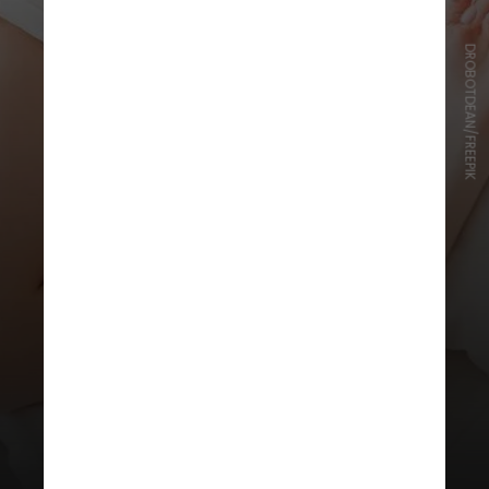
DROBOTDEAN/FREEPIK
Evite algumas comidas e bebidas
O álcool pode mantê-lo preso nos
estágios de sono mais superficiais.
Evitar cafeína durante o meio da
tarde e comidas muito pesadas ou
condimentadas pode ajudar
também