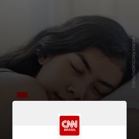
ANDREA PIACQUADIO/PEXELS
Crie uma rotina
Estabeleça um horário para
acordar, mesmo aos finais de
semana, nas férias ou após ter