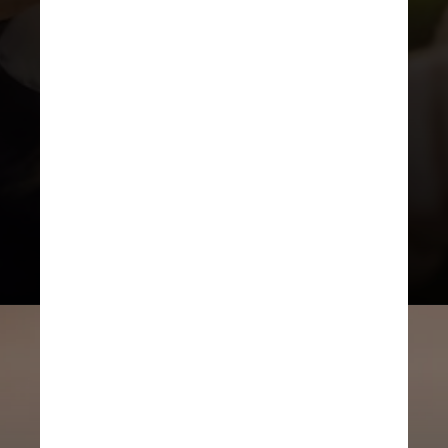
Verdade.
O uso de repelente é uma
forma de prevenir a picada do
mosquito. De acordo com o
Ministério da Saúde, os produtos
mais indicados são os à base de
DEET (N-N-dietilmetatoluamida),
IR3535 ou Icaridina