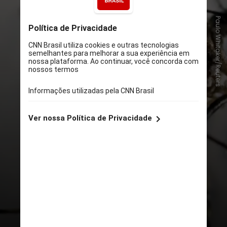
Paulo Whitaker/Reuters
A seguir, a
CNN
lista alguns dos
principais
mitos e verdades sobre a
dengue
, com informações da UFMG
(Universidade Federal de Minas
Gerais), da UFC (Universidade
Federal do Ceará) e da Secretaria
de Saúde do Paraná