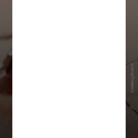
jcomp/Freepick
A dengue pode ser transmitida de
uma pessoa para outra
Mito.
A única forma de transmissão
do vírus da dengue é pela picada do
mosquito
Aedes aegypti
. Mas, para