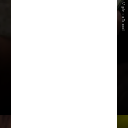
Fernando Frazão/Agência Brassil
Evitar a água parada é a única forma
de prevenção da dengue
Mito
. O acúmulo de água parada em
caixas d’água, reservatórios e
outros recipientes é apenas uma
das formas de proliferação do
mosquito
Aedes aegypti
,
transmissor do vírus da dengue