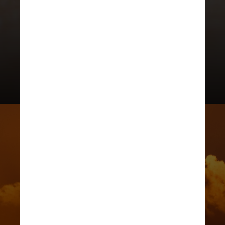
isso, é necessário que o mosquito
esteja contaminado