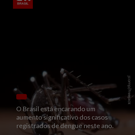
jcomp/Freepick
O Brasil está encarando um
aumento significativo dos casos
registrados de dengue neste ano.