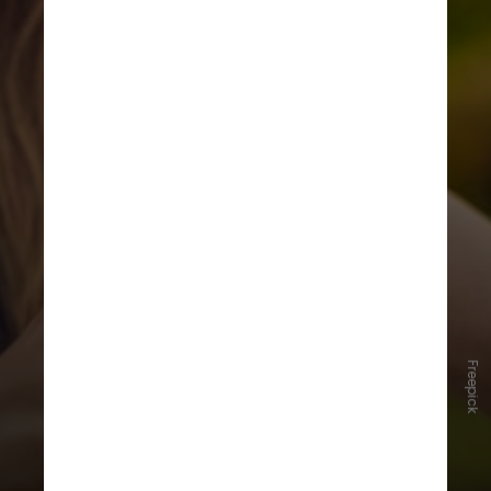
Freepick
Repelentes podem ajudar a evitar a
picada pelo mosquito
Aedes aegypti