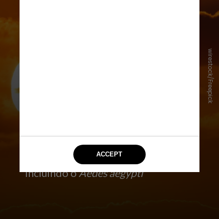
wirestock/Freepick
A dengue é mais perigosa no verão
Verdade
. Temperaturas quentes e
alta quantidade de chuva – comum
durante o verão – favorece a
proliferação de mosquitos,
incluindo o
Aedes aegypti