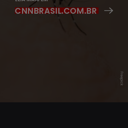
CNNBRASIL.COM.BR
Freepick