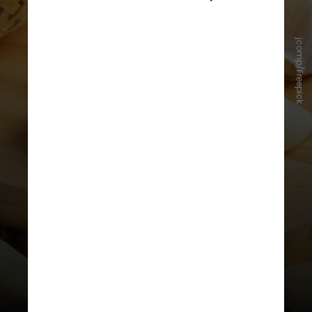
jcomp/Freepick
Pesquisadores chineses se
debruçaram em mais de 2 mil
trabalhos e concluíram que
substâncias presentes no vegetal
atuam no equilíbrio da produção de
insulina. Essa ação contribui para a
diminuição do risco de desenvolver
diabetes tipo 2