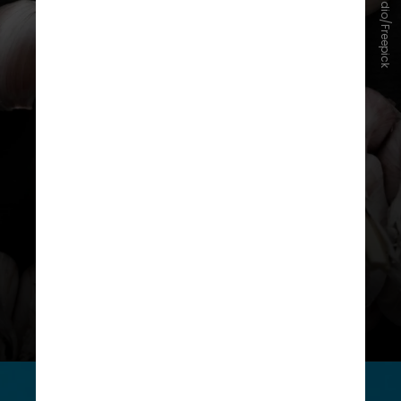
Racool_studio/Freepick
O trabalho ainda aponta a redução
dos níveis de LDL, considerado o
colesterol ruim, e um discreto
aumento do HDL, conhecido como
o bom colesterol