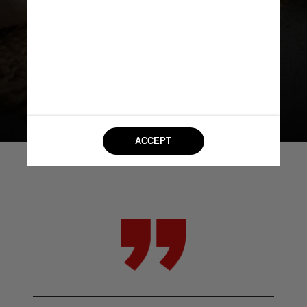
entender melhor os mecanismos e a
quantidade ideal para alcançar os
benefícios”, pondera a nutricionista
Giuliana Modenezi