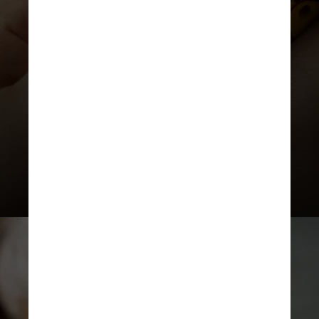
vasos sanguíneos, reduzindo o risco
de complicações cardiovasculares
como a aterosclerose, que é o
acúmulo de gordura nas artérias