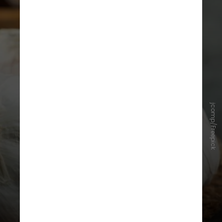
jcomp/Freepick
“Embora o estudo levante
hipóteses interessantes, mais
pesquisas são necessárias para