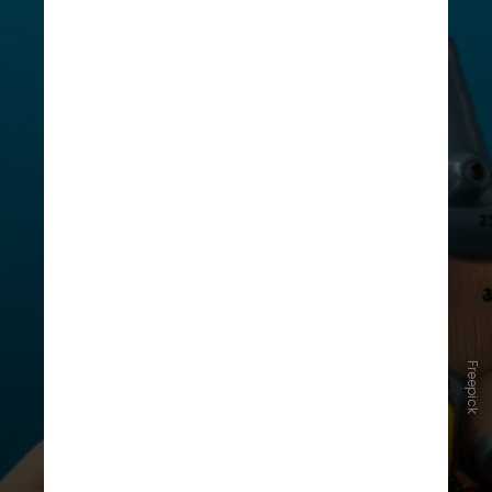
Freepick
Tais efeitos têm ação protetora nos