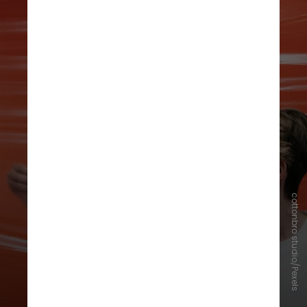
cottonbro studio/Pexels
“Os achados destacam a