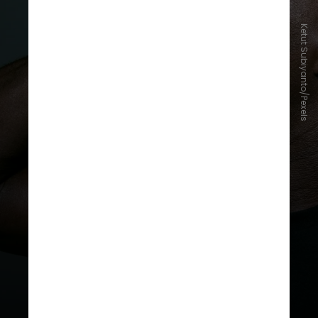
Ketut Subiyanto/Pexels
Os pesquisadores identificaram
que níveis elevados de eotaxina,
um marcador inflamatório
associado à neurodegeneração,
estavam ligados aos sintomas
depressivos