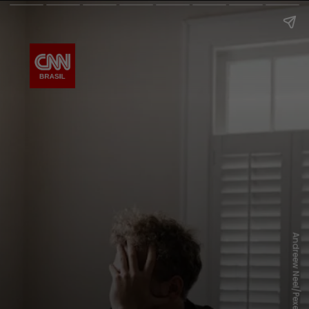
Andreew Neel/Pexels