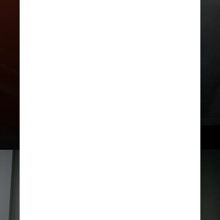
complexidade dessas interações e
sugerem que esses biomarcadores
podem servir como ferramentas de
diagnóstico e prognóstico para a
síndrome de Covid longa”,
destaca Felipe Couto, graduando
na Faculdade de Medicina da
Universidade de São Paulo