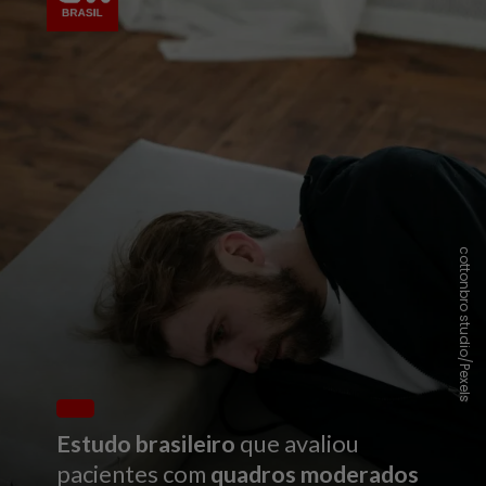
cottonbro studio/Pexels
Estudo brasileiro
que avaliou
pacientes com
q
u
adros moderados