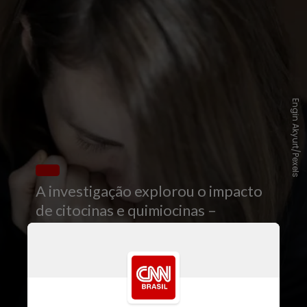
Engin Akyurt/Pexels
A investigação explorou o impacto
de citocinas e quimiocinas –
proteínas que controlam a
resposta imunológica do corpo –
nos
sintomas neuropsiquiátricos
. O
estudo acompanhou 108
participantes por um período de