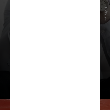
Andrea Piacquadio/Pexels
Os cientistas avaliaram também o
fator de crescimento vascular
endotelial (VEGF), percebendo
associação com a ansiedade e
apontando-o como um conector
importante em modelos analíticos