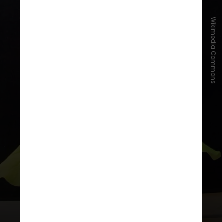
Wikimedia Commons
Usando a planta Nicotiana
benthamiana, os cientistas
introduziram módulos sintéticos
com DNA que codifica enzimas para
transformar aminoácidos em
creatina, resultando em 2,3
microgramas por grama de material
vegetal