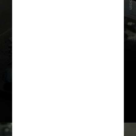
Unsplash
A pesquisa também testou a
produção de carnosina e taurina,
dois outros suplementos
populares, com sucesso na
carnosina e redução na taurina