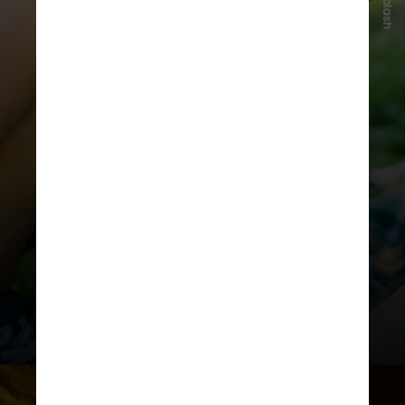
Unsplash
Especialistas apontam impactos
como sedentarismo, problemas de
sono, alterações hormonais, além
de ansiedade, transtornos
alimentares e exposição a
conteúdos perigosos