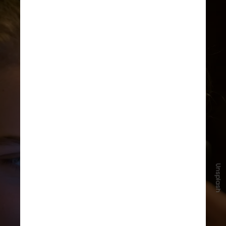
Unsplash
As recomendações incluem limites
por faixa etária, supervisão
constante e participação ativa da
família na criação de regras de uso