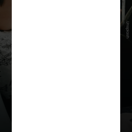
Unsplash
As entidades defendem não apenas
limitar o tempo de uso, mas
também controlar a qualidade do
conteúdo acessado