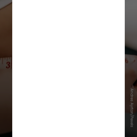
Andres Ayrton/Pexels
Segundo os autores do estudo, a
dança trabalha todo o corpo, o que