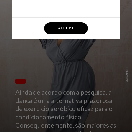
Freepick
Ainda de acordo com a pesquisa, a
dança é uma alternativa prazerosa
de exercício aeróbico eficaz para o
condicionamento físico.
Consequentemente, são maiores as