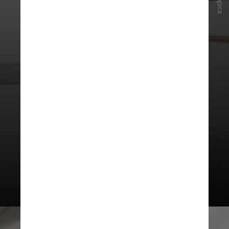
Freepick
Além disso, os pesquisadores
concluíram que o exercício pode
melhorar a aptidão
cardiorrespiratória também