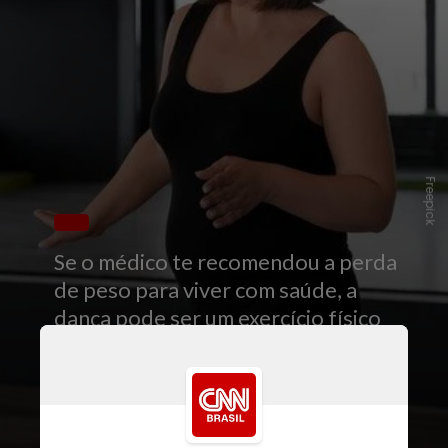
Freepick
Se o médico te recomendou a perda
de peso para viver com saúde, a
dança pode ser um exercício físico
excelente para esse objetivo, já que
auxilia na queima de gordura, ao
mesmo tempo que é uma
alternativa divertida e prazerosa