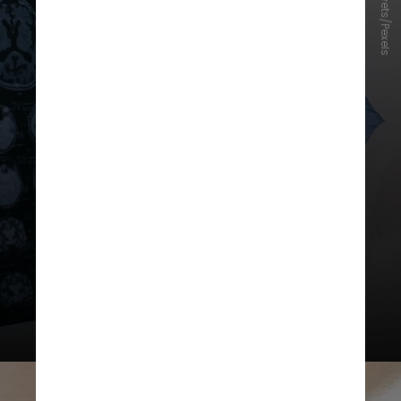
Anna Shvets/Pexels
Todos foram submetidos a um
exame de ressonância magnética no
cérebro