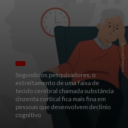
storyset/Freepick
Segundo os pesquisadores, o
estreitamento de uma faixa de
tecido cerebral chamada substância
cinzenta cortical fica mais fina em
pessoas que desenvolvem declínio
cognitivo