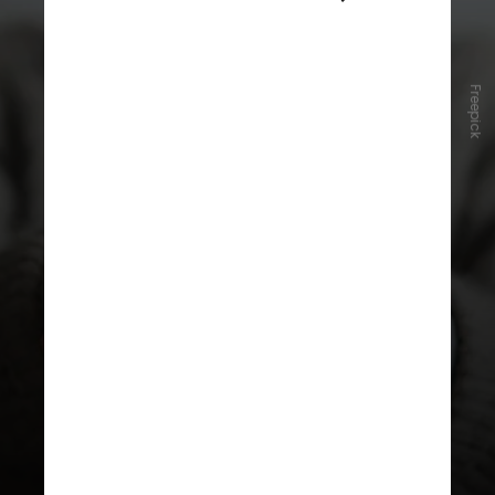
Freepick
No estudo, os pesquisadores do
Centro de Ciências da Saúde da
Universidade do Texas, nos Estados
Unidos, analisaram mais de mil
participantes de um estudo
chamado
Framingham Heart Study
e
mais 500 voluntários da Califórnia