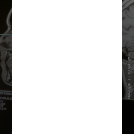
MART PRODUCTION/Pexels
Os resultados mostraram que
faixas mais finas da substância
cinzenta cortical do cérebro
estavam relacionadas ao declínio
cognitivo e ao desenvolvimento de