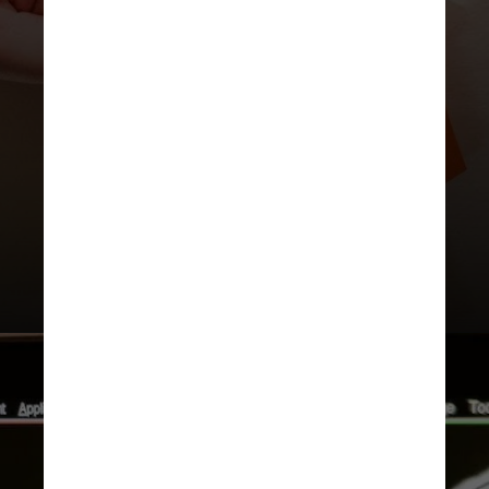
ressonância magnética. Também
foram analisados os exames feitos
10 anos antes para comparar os
resultados