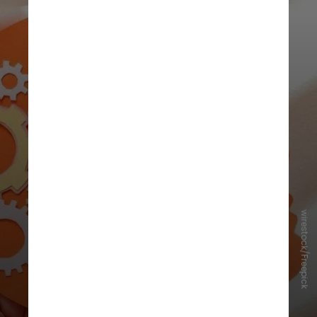
wirestock/Freepick
O estudo comparou pessoas com e
sem demência no momento da