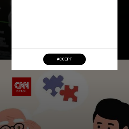
demência, enquanto faixas mais
grossas da mesma região tiveram
resultados melhores nos exames de
ressonância magnética