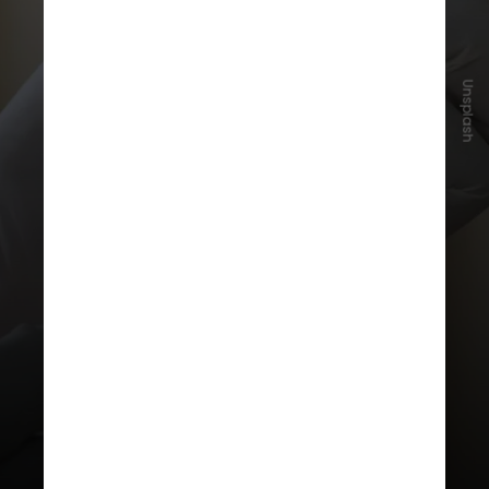
Unsplash
A vacina já é aprovada pela Anvisa
para pessoas de 4 a 60 anos e
aplicada gratuitamente pelo SUS
em jovens de 10 a 14 anos