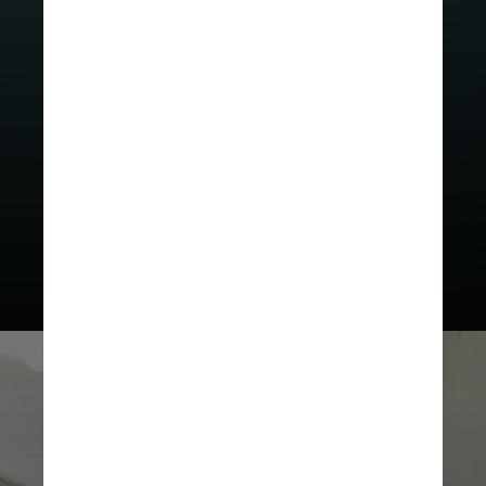
os sorotipos 1 e 2, predominantes
na epidemia de 2024, e ressaltou a
importância de completar o
esquema de duas doses