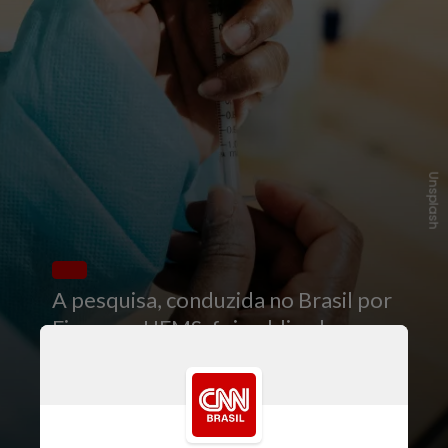
Unsplash
A pesquisa, conduzida no Brasil por
Fiocruz e UFMS, foi publicada na
revista
The Lancet Infectious Diseases