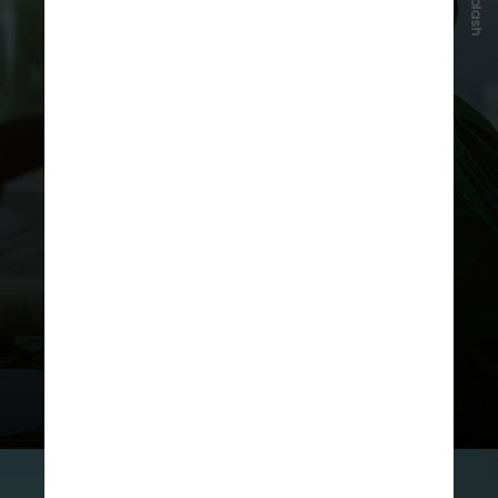
Unsplash
Uma dose oferece 50% de
proteção contra casos
sintomáticos e 67,5% contra
hospitalizações, enquanto a
segunda dose aumenta a proteção
para 61,7% contra os sintomas