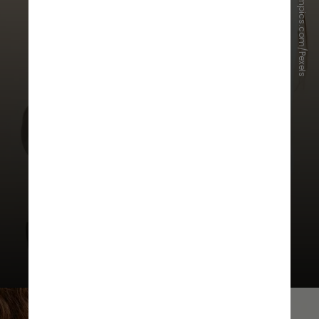
Photo By: Kaboompics.com/Pexels
O Grupo de Trabalho Saúde na Era
Digital da SBP recomenda que o
tema seja abordado por médicos,
especialmente os pediatras,
durante as consultas, sob o alerta
dos riscos relacionados aos
desafios online