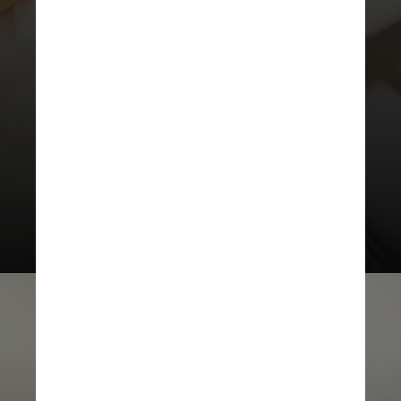
na rotina dos filhos,
supervisionando atividades online,
estabelecendo regras sobre
segurança, privacidade e bloqueio
de mensagens inapropriadas,
violentas ou discriminatórias que
podem causar danos físicos ou
mentais