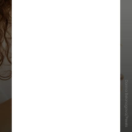
Darina Belonogova/Pexels
A SBP orienta que os pais e
cuidadores devem estar presentes