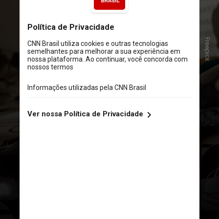
Freepick
Entre os comportamentos de risco
mais comuns estão práticas de
sufocamento, asfixia, apneia e
autoagressão