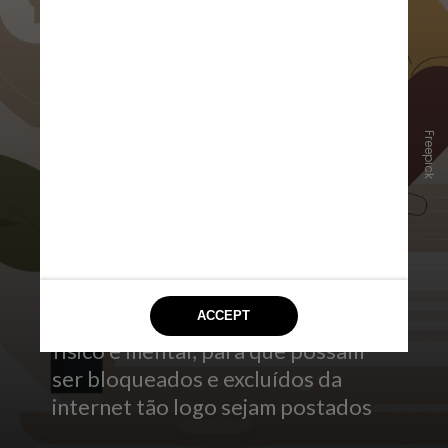
Freepick
Outro ponto de destaque é a
importância de denunciar
conteúdos com teor inapropriado e
desafios que possam levar a riscos
físico e mental, para que possam
ser bloqueados e excluídos da
internet tão logo sejam postados