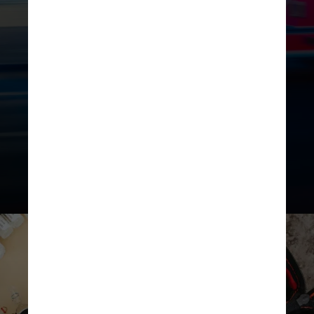
adultos, com início imediato da RCP
caso haja perda de consciência