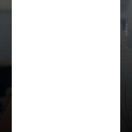
Freepik
A nova sequência aumenta as
chances de desobstrução e reduz o
risco de lesões, segundo estudos
recentes