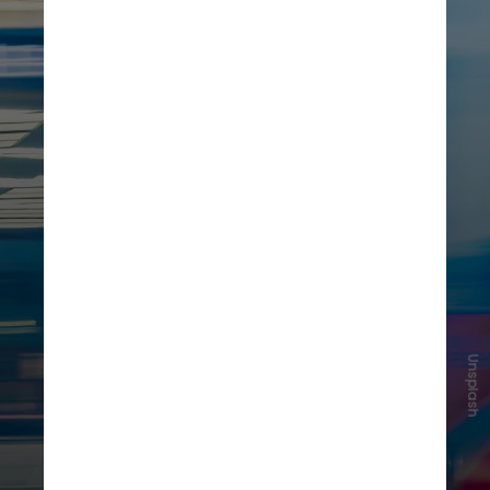
Unsplash
O método de alternância também
vale para crianças maiores e