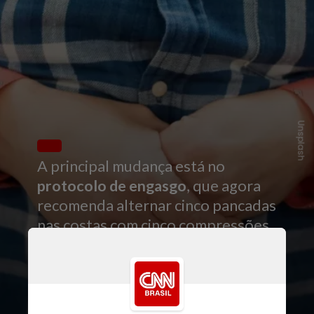
Unsplash
A principal mudança está no
protocolo de engasgo
, que agora
recomenda alternar cinco pancadas
nas costas com cinco compressões
abdominais