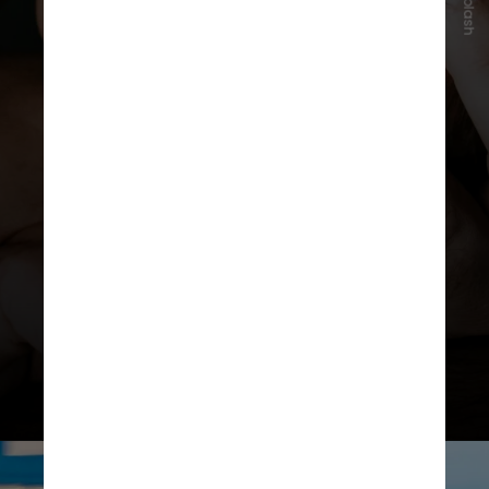
Unsplash
Para bebês de até 1 ano, devem ser
feitas cinco pancadas nas costas
seguidas de cinco compressões
torácicas — as compressões
abdominais estão proibidas