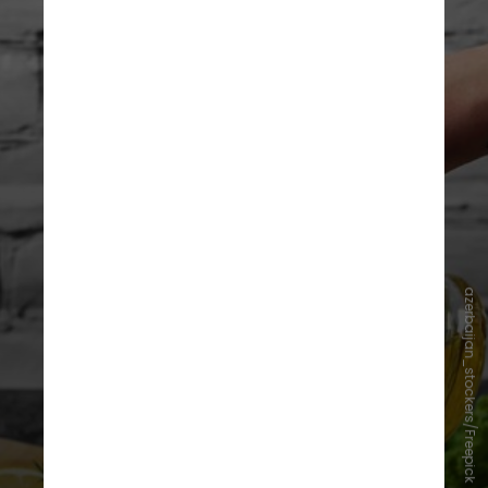
azerbaijan_stockers/Freepick
Segundo os resultados do estudo, o
grupo que manteve a dieta atlântica