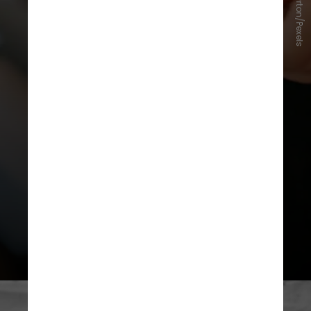
Andres Ayrton/Pexels
De acordo com a SBEM (Sociedade
Brasileira da Endocrinologia e
Metabologia), a síndrome
metabólica é um conjunto de
doenças caracterizadas pela
resistência à insulina