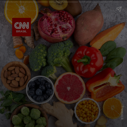
Freepick