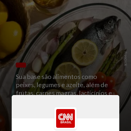
Freepick
Sua base são alimentos como
peixes, legumes e azeite, além de
frutas, carnes magras, lacticínios e
vinho (com moderação)