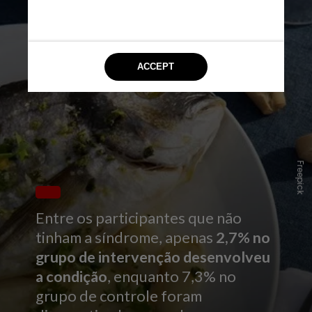
Freepick
Entre os participantes que não
tinham a síndrome, apenas
2,7% no
grupo de intervenção desenvolveu
a condição
, enquanto 7,3% no
grupo de controle foram