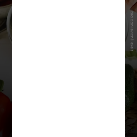
olia danilevich/Pexels
De acordo com os pesquisadores,
esse tipo de alimentação pode
reduzir significativamente o risco da
síndrome. No entanto, a redução na
pegada de carbono não foi
significativa