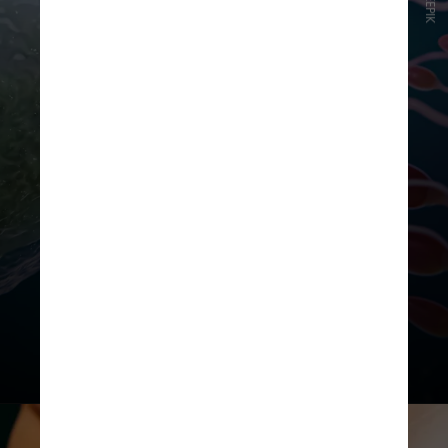
FREEPIK
O risco, que varia entre 10% e 15%
para mulheres com menos de 35
anos, pode atingir 50% para
aquelas com mais de 40 anos