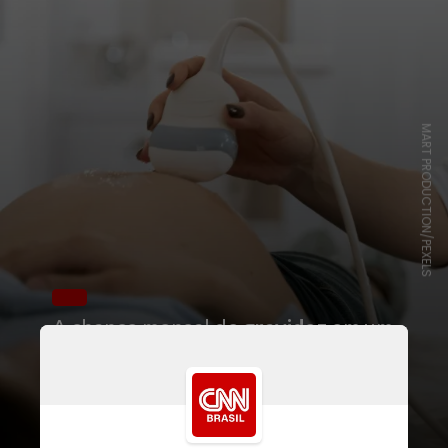
MART PRODUCTION/PEXELS
A chance mensal de
gravidez
em um
casal sem problemas de fertilidade,
em que a mulher tem idade inferior
a 35 anos, é em torno de 20%