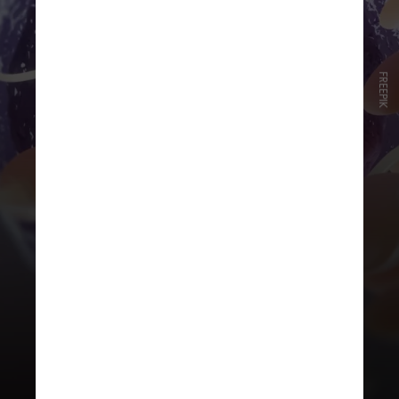
FREEPIK
Com o aumento da idade no
momento do casamento, tanto para
homens quanto para mulheres,
observa-se uma redução da
fecundidade e um aumento das
taxas de abortamento