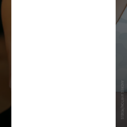
ANDRES AYRTON/PEXELS