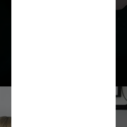
Outros fatores, como relações
sexuais desprotegidas na
juventude, obesidade, tabagismo e
infecções vaginais, também
aumentam o risco de uma gestação
terminar em abortamento