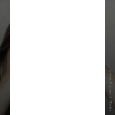
Andrea Piacquadio/Pexels
Também podem ocorrer alteração