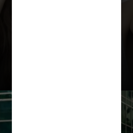
na visão (em um ou ambos os olhos);
alteração do equilíbrio,
coordenação, tontura ou alteração
no andar; dor de cabeça súbita,
intensa, e sem causa aparente