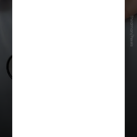
Thirdman/Pexels
Para que o tratamento ocorra de
maneira ágil, o primeiro passo é
saber reconhecer os sintomas