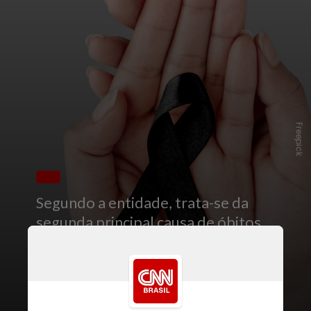
Freepick
Segundo a entidade, trata-se da
segunda principal causa de óbitos
em todo o mundo. Mas
especialistas afirmam que os danos
podem ser reduzidos,
principalmente, com a agilidade do