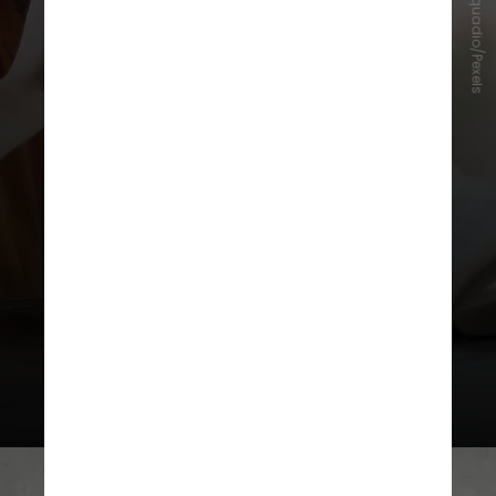
Andrea Piacquadio/Pexels
Segundo informações do Ministério
da Saúde, são sinais de AVC:
fraqueza ou formigamento na face,
no braço ou na perna,
especialmente em um lado do
corpo; confusão mental; alteração
da fala ou compreensão