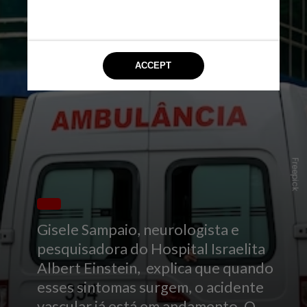
Freepick
Gisele Sampaio, neurologista e
pesquisadora do Hospital Israelita
Albert Einstein, explica que quando
esses sintomas surgem, o acidente
vascular já está em andamento. O