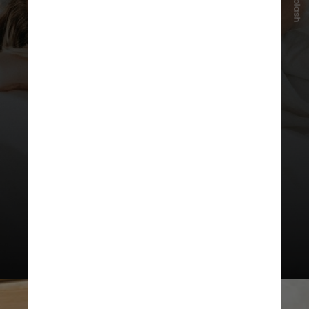
Unsplash
Dormir ao menos sete horas por
noite foi associado a melhor saúde
cardiovascular, imunológica e
cerebral