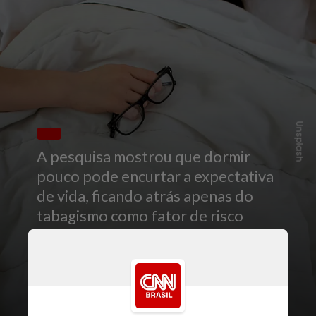
Unsplash
A pesquisa mostrou que dormir
pouco pode encurtar a expectativa
de vida, ficando atrás apenas do
tabagismo como fator de risco