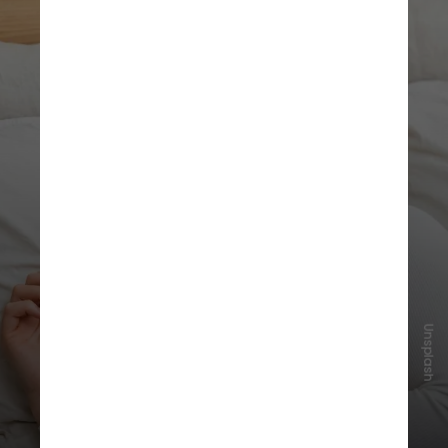
Unsplash
Os pesquisadores se
surpreenderam com a força da
relação entre quantidade de sono e