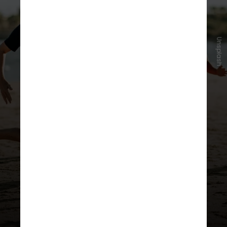
Unsplash
Segundo os autores, o sono teve
impacto maior do que alimentação,
exercícios físicos e até a solidão