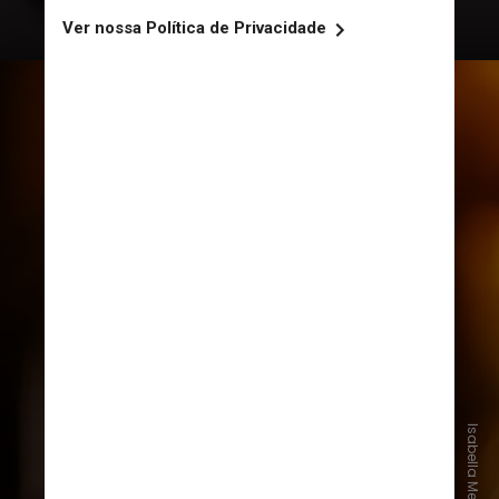
“Essas condições são 100%
atribuíveis ao álcool, o que significa