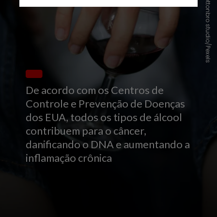
cottonbro studio/Pexels
De acordo com os Centros de
Controle e Prevenção de Doenças
dos EUA, todos os tipos de álcool
contribuem para o câncer,
danificando o DNA e aumentando a
inflamação crônica