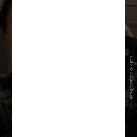
cottonbro studio/Pexels
Um episódio de consumo excessivo
de álcool (normalmente quatro ou
mais doses em poucas horas) pode
afetar a resposta imunológica
por 24 horas