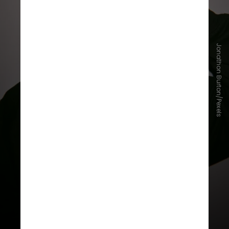
Jonathon Burton/Pexels
Felizmente, os efeitos imediatos do
álcool no sistema imunológico não
duram muito. Dependendo do nível
de consumo, o corpo se recupera
em alguns dias ou até uma semana,
disse Rehm