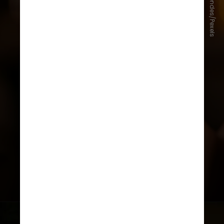
Isabella Mendes/Pexels
que essas doenças sequer
existiriam no mundo sem o
consumo de álcool”, afirmou Jürgen
Rehm, cientista sênior do Instituto
de Pesquisa de Políticas de Saúde
Mental em Toronto