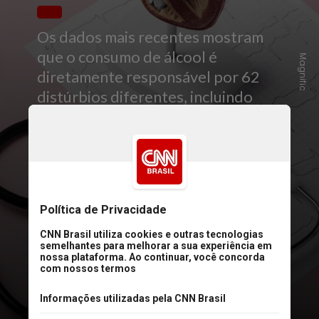
Os dados mais recentes mostram
que o consumo de álcool é
Magnific
diretamente responsável por 62
distúrbios diferentes, incluindo
doenças cardíacas, transtorno
psicótico, gastrite, úlceras,
pancreatite e esteatose hepática,
além de condições mais conhecidas
como síndrome alcoólica fetal