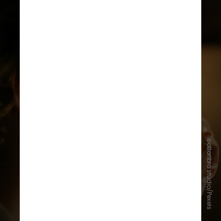
cottonbro studio/Pexels