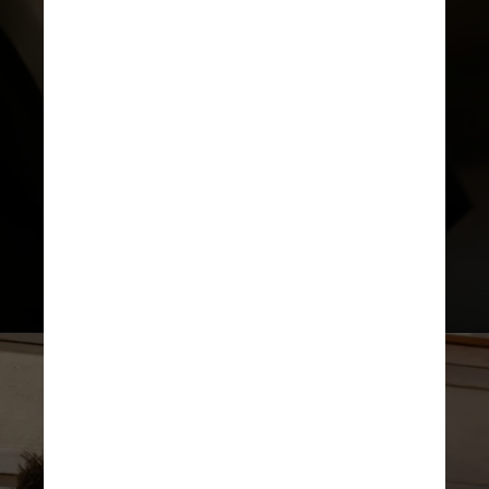
A capacidade do corpo de
combater infecções também fica
prejudicada. Mesmo uma única
dose de álcool danifica o sistema
imunológico, reduzindo sua
capacidade de combater
invasores em até 20 minutos após o
consumo