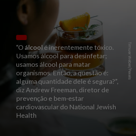
Timuer Weber/Pexels
“O
álcool
é inerentemente tóxico.
Usamos álcool para desinfetar;
usamos álcool para matar
organismos. Então, a questão é:
alguma quantidade dele é segura?”,
diz Andrew Freeman, diretor de
prevenção e bem-estar
cardiovascular do National Jewish
Health