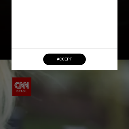
ações judiciais devido a conteúdos
impróprios e danos a usuários
vulneráveis, como adolescentes