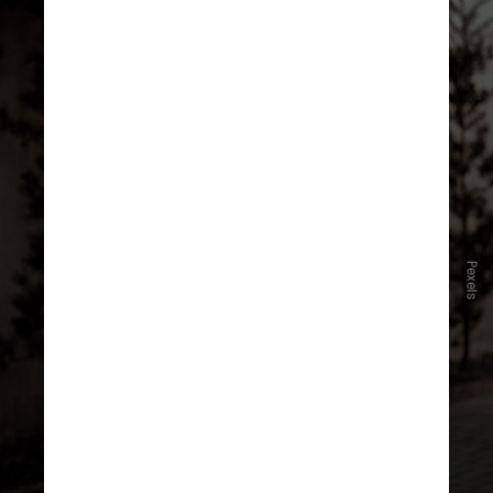
Na rotina das ruas ou nas esteiras
Pexels
das academias, ativar o corpo
significa aumentar a consciência
sobre o próprio movimento e
preparar os glúteos para
participarem ativamente da
estabilização de cada passada