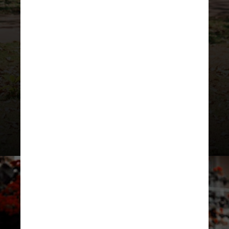
corredores amadores
que desejam
correr sem sentir dor