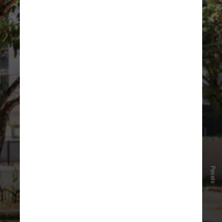
É por esse motivo que a expressão
Pexels
"ativação de glúteos"
deixou de ser
um termo restrito aos atletas
profissionais e
passou a ser uma
regra fundamental para os