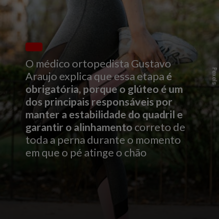
O médico ortopedista Gustavo
Pexels
Araujo explica que essa etapa
é
obrigatória, porque o glúteo é um
dos principais responsáveis por
manter a estabilidade do quadril e
garantir o alinhamento
correto de
toda a perna durante o momento
em que o pé atinge o chão