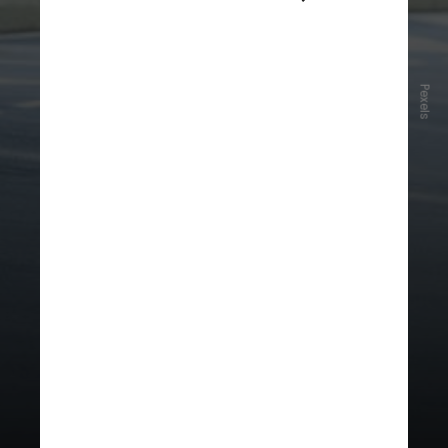
Além de suportar essa carga
Pexels
imensa, o
organismo precisa
estabilizar toda a estrutura dos
ossos
e, imediatamente, gerar
força para empurrar a pessoa para
a frente no próximo passo