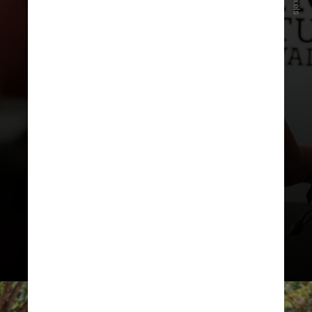
Pexels
O centro de comando desse
processo não está nos pés, nos
tornozelos ou nos joelhos,
mas, sim,
no quadril