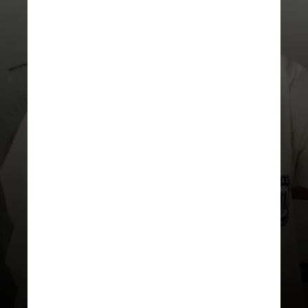
UNSPLASH
É o que reforça um estudo
publicado no fim do ano passado na
BMJ Nutrition, Prevention & Health
,
elaborado a pedido do negócio de
Consumer Health
, da Bayer