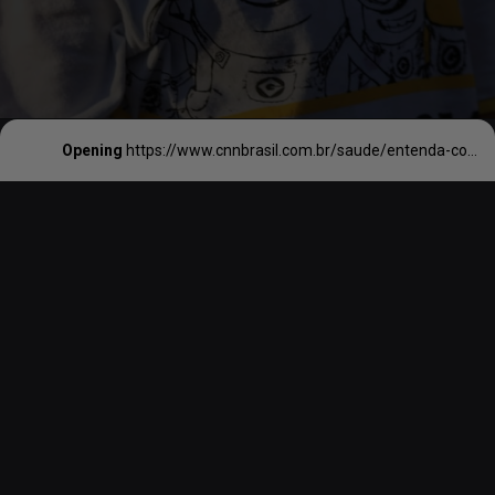
Opening
https://www.cnnbrasil.com.br/saude/entenda-como-o-sistema-imunologico-atua-alem-da-defesa-do-corpo/#:~:text=Al%C3%A9m%20de%20nos%20proteger%20contra,e%2C%20at%C3%A9%20mesmo%2C%20cardiovascular.