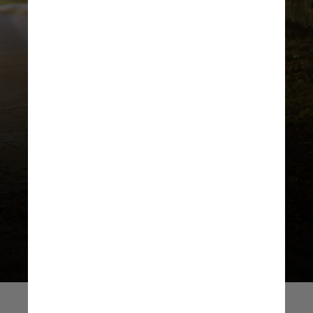
De acordo com a pesquisa, o sistema
imunológico funciona não apenas
como defesa contra doenças
sazonais, mas também como um
agente ativo na manutenção da
saúde geral do organismo