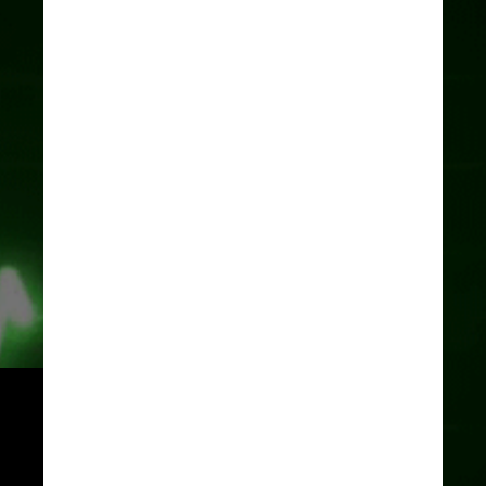
Os pesquisadores conseguiram 
analisar, pela primeira vez, 
imagens de um cérebro 
exatamente na hora da morte