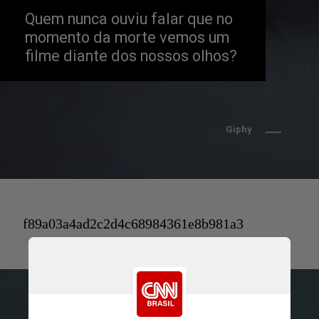
Quem nunca ouviu falar que no 
momento da morte vemos um 
filme diante dos nossos olhos?
Giphy
f89a03a4ad2c2d4c68984361e8b981a3