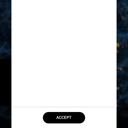
De acordo acordo com o estudo, 
ondas gama ligadas a memória, 
meditação e sonhos seriam 
ativadas nos 15  primeiros 
segundos após a morte