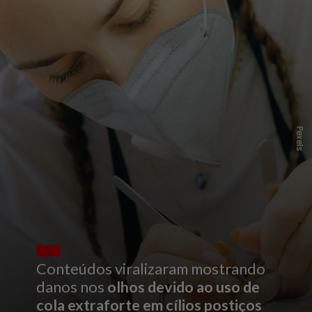
P
e
x
e
l
s
Conteúdos viralizaram mostrando
danos nos
olhos devido ao uso de
cola extraforte em cílios postiços