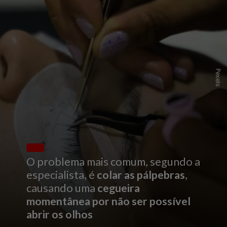
P
e
x
e
l
s
O problema mais comum, segundo a
especialista, é
colar as pálpebras
,
causando uma
cegueira
momentânea por não ser possível
abrir os olhos