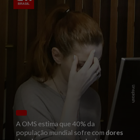
Unsplash
A OMS estima que 40% da
população mundial sofre com
dores