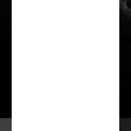
Unsplash
Altieri cita o café como um fator
ambíguo: pode aliviar ou
desencadear crises, especialmente
nos chamados casos de “enxaqueca
do fim de semana”