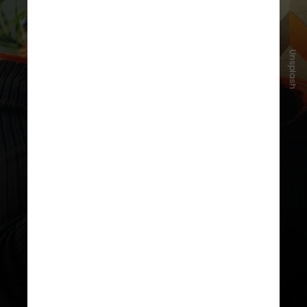
Unsplash
Diferente de uma dor comum, a
enxaqueca envolve alteração na
sensibilidade da cabeça, tornando
desconfortável até o uso de bonés
ou impactos leves