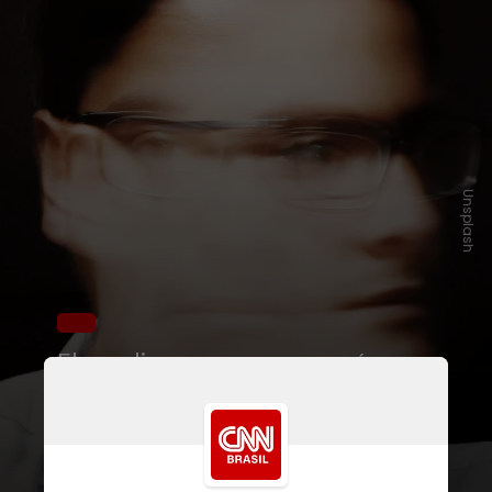
Unsplash
Ele explica que a enxaqueca é a
forma mais incapacitante de dor de
cabeça, afetando a vida social,
profissional e emocional dos
pacientes