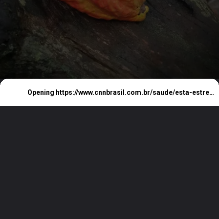
Opening
https://www.cnnbrasil.com.br/saude/esta-estressado-bebida-feita-com-cacau-pode-ajudar-diz-estudo