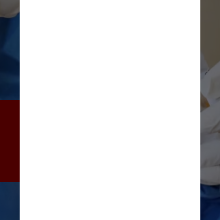
“Isso auxilia a busca por novos 
tratamentos para combater a 
pandemia que atrapalha nossa 
vida nos últimos anos”, afirma 
a autora
Unsplash