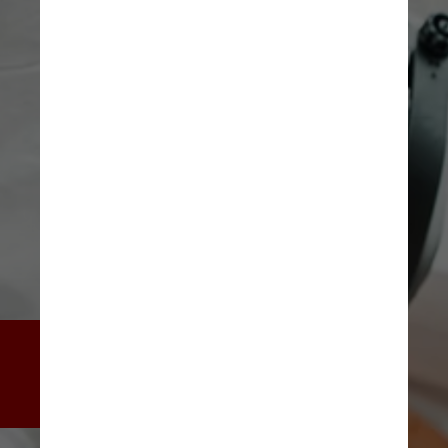
“O vírus usa essa qualidade a 
favor dele, e replica as 
células contaminadas”, 
explica