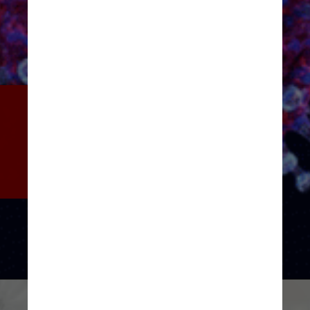
Segundo ela, o vírus da Covid-
19 interage com uma proteína 
que atua na replicação do 
DNA das células e, portanto, 
na divisão celular
Giphy