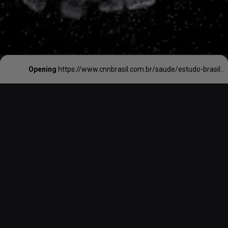
Opening
https://www.cnnbrasil.com.br/saude/estudo-brasileiro-identifica-como-o-virus-da-covid-19-usa-celulas-para-se-replicar/