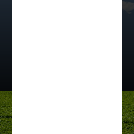
projeto sugerem que níveis
elevados de CO₂ atmosférico
podem ajudar as plantações a
crescerem mais rápido e em maior
quantidade, mas não de forma mais
saudável