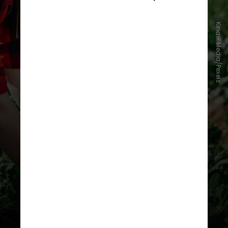
Kindel Media/Pexels
De acordo com Jiata Ugwah Ekele,
doutoranda na Universidade John
Moores de Liverpool, e líder do
estudo, as mudanças climáticas
afetam desde a fotossíntese e
taxas de crescimento de folhas -
como rúcula, espinafre e couve -
até a síntese e o armazenamento
de nutrientes