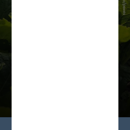
Alka Jha/pexels
"É crucial compreender esses
impactos porque somos o que
comemos e as plantas formam a
base da nossa rede alimentar como
produtoras primárias do
ecossistema", afirma Ekele, em
comunicado à imprensa