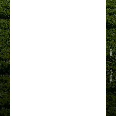
Mark Stebnicki/Pexels
Esse desequilíbrio nutricional traz
sérias implicações para a saúde da
humanidade. Embora níveis mais
altos de CO₂ possam aumentar a
concentração de açúcares nas